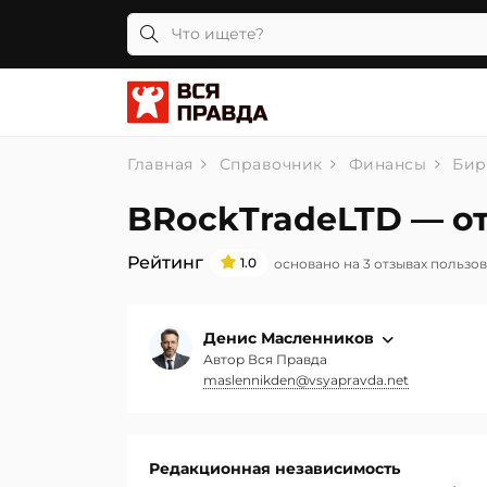
Главная
Справочник
Финансы
Бир
BRockTradeLTD — о
Рейтинг
1.0
основано на 3 отзывах пользо
Денис Масленников
Автор Вся Правда
maslennikden@vsyapravda.net
Редакционная независимость