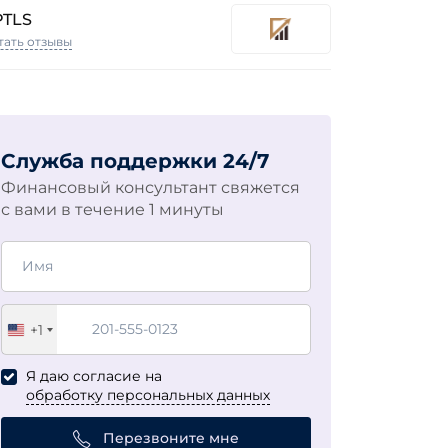
PTLS
тать отзывы
Служба поддержки 24/7
Финансовый консультант свяжется
с вами в течение 1 минуты
+1
United
States
Я даю согласие на
+1
обработку персональных данных
Перезвоните мне