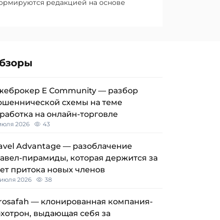
формируются редакцией на основе
бзоры
жеброкер E Community — разбор
ошеннической схемы на теме
работка на онлайн-торговле
 июля 2026
43
avel Advantage — разоблачение
авел-пирамиды, которая держится за
ет притока новых членов
 июля 2026
38
rosafah — клонированная компания-
хотрон, выдающая себя за