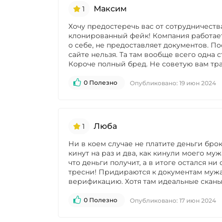
Максим
1
Хочу предостеречь вас от сотрудничества
клонированный фейк! Компания работает
о себе, не предоставляет документов. П
сайте нельзя. Та там вообще всего одна
Короче полный бред. Не советую вам тра
0 Полезно
Опубликовано:
19 июн 2024
Люба
1
Ни в коем случае не платите деньги бро
кинут на раз и два, как кинули моего му
что деньги получит, а в итоге остался ни
тресни! Придираются к документам мужа
верификацию. Хотя там идеальные сканы.
0 Полезно
Опубликовано:
17 июн 2024