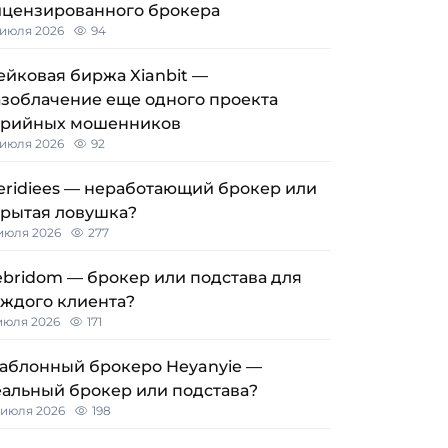
ицензированного брокера
 июля 2026
94
йковая биржа Xianbit —
азоблачение еще одного проекта
ерийных мошенников
 июля 2026
92
eridiees — неработающий брокер или
крытая ловушка?
 июля 2026
277
bridom — брокер или подстава для
аждого клиента?
 июля 2026
171
аблонный брокеро Heyanyie —
еальный брокер или подстава?
 июля 2026
198