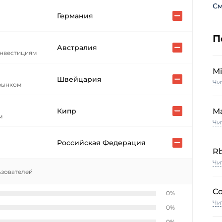
См
Германия
П
Австралия
инвестициям
M
Швейцария
Чи
рынком
Кипр
M
м
Чи
Российская Федерация
Rb
Чи
ьзователей
Co
0%
Чи
0%
0%