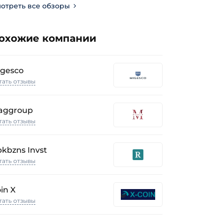
отреть все обзоры
охожие компании
igesco
тать отзывы
aggroup
тать отзывы
kbzns Invst
тать отзывы
in X
тать отзывы