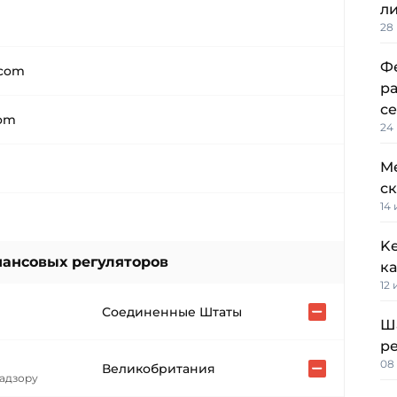
л
28
Фе
.com
р
с
com
24
M
с
14
Ke
ансовых регуляторов
к
12
Соединенные Штаты
Ш
р
08
Великобритания
адзору