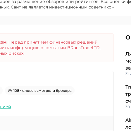
еров за размещение обзоров или рейтингов. Все оценки 
нных. Сайт не является инвестиционным советником.
О
ком
. Перед принятием финансовых решений
учить информацию о компании BRockTradeLTD,
ных рисках.
Л
м
за
31
D
Tr
108 человек смотрели брокера
тр
сч
 компанией
30
Al
ло