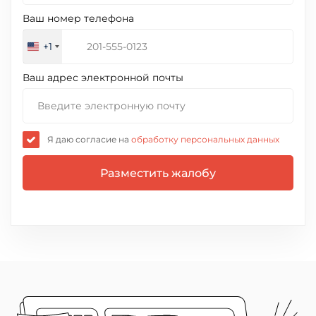
Ваш номер телефона
+1
United
States
Ваш адрес электронной почты
+1
Я даю согласие на
обработку персональных данных
Разместить жалобу