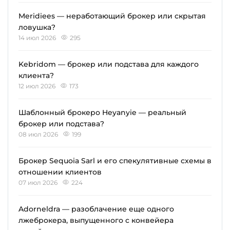
Meridiees — неработающий брокер или скрытая
ловушка?
14 июл 2026
295
Kebridom — брокер или подстава для каждого
клиента?
12 июл 2026
173
Шаблонный брокеро Heyanyie — реальный
брокер или подстава?
08 июл 2026
199
Брокер Sequoia Sarl и его спекулятивные схемы в
отношении клиентов
07 июл 2026
224
Adorneldra — разоблачение еще одного
лжеброкера, выпущенного с конвейера