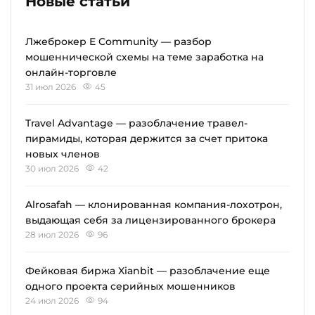
Новые статьи
Лжеброкер E Community — разбор
мошеннической схемы на теме заработка на
онлайн-торговле
31 июл 2026
45
Travel Advantage — разоблачение травел-
пирамиды, которая держится за счет притока
новых членов
30 июл 2026
42
Alrosafah — клонированная компания-лохотрон,
выдающая себя за лицензированного брокера
28 июл 2026
96
Фейковая биржа Xianbit — разоблачение еще
одного проекта серийных мошенников
24 июл 2026
94